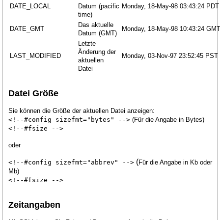
DATE_LOCAL
Datum (pacific
Monday, 18-May-98 03:43:24 PDT
Kontakt
time)
Network Status
Das aktuelle
DATE_GMT
Monday, 18-May-98 10:43:24 GM
Datum (GMT)
AGB
Letzte
Änderung der
Impressum
LAST_MODIFIED
Monday, 03-Nov-97 23:52:45 PST
aktuellen
Datei
Datei Größe
Sie können die Größe der aktuellen Datei anzeigen:
<!--#config sizefmt="bytes" -->
(Für die Angabe in Bytes)
<!--#fsize -->
oder
(
<!--#config sizefmt="abbrev" -->
Für die Angabe in Kb oder
Mb)
<!--#fsize -->
Zeitangaben