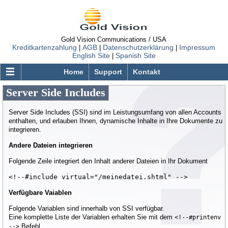
Gold Vision Communications / USA
Kreditkartenzahlung
AGB
Datenschutzerklärung
Impressum
|
|
|
English Site
Spanish Site
|
Home
Support
Kontakt
Server Side Includes
GOLDVISION.COM
Web Hosting
Server Side Includes (SSI) sind im Leistungsumfang von allen Accounts
enthalten, und erlauben Ihnen, dynamische Inhalte in Ihre Dokumente zu
Virtual Dedicated Server
integrieren.
GVCore Cloud Server
Andere Dateien integrieren
Windows Server
Folgende Zeile integriert den Inhalt anderer Dateien in Ihr Dokument
Domain Registrierung
<!--#include virtual="/meinedatei.shtml" --> 
Order Status
Verfügbare Vaiablen
Support
Folgende Variablen sind innerhalb von SSI verfügbar.
Eine komplette Liste der Variablen erhalten Sie mit dem
<!--#printenv
FAQ
Befehl.
-->