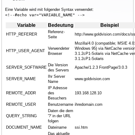
MicroRack Server
Eine Variable wird mit folgender Syntax verwendet:
<!--#echo var="VARIABLE_NAME" -->
Web Hosting Accounts
Variable
Bedeutung
Beispiel
Basic CGI-Service
Referenz-
HTTP_REFERER
http://www.goldvision.com/docs/ss
Email
Seite
Mozilla/4.0 (compatible; MSIE 4.0
Allgemeines
Verwendeter
Windows 95) via NetCache versio
HTTP_USER_AGENT
CGI/Scripting
Browser
3.1.2cP1-Solaris via NetCache ver
3.1.2cP1-Solaris
HTX
Die Version
SERVER_SOFTWARE
Apache/1.2.3 FrontPage/3.0.3
des Servers
Perl/CGI
Ihr Server
SERVER_NAME
www.goldvision.com
PHP
Name
IP Adresse
SSI
REMOTE_ADDR
des
193.168.128.10
Besuchers
Angepasste Lösungen
REMOTE_USER
Benutzername
ihredomain.com
Downloads
Daten die dem
QUERY_STRING
'?' in der URL
Kreditkartenzahlung
folgen
DOCUMENT_NAME
Dateiname
ssi.htm
SSL Lösungen
Das aktuelle