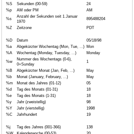
%S
Sekunden (00-59)
24
%p
AM oder PM
AM
Anzahl der Sekunden seit 1.Januar
%s
895488204
1970
%Z
Zeitzone
PDT
%D
Datum
05/18/98
%a
Abgekürzter Wochentag (Mon, Tue, ...)
Mon
%A
Wochentag (Monday, Tuesday, ...)
Monday
Nummer des Wochentags (0-6),
%w
1
0=Sunday
%B
Abgekürzter Monat (Jan, Feb, ...)
May
%b
Monat (January, February, ...)
May
%m
Monat des Jahres (01-12)
05
%d
Tag des Monats (01-31)
18
%e
Tag des Monats (1-31)
18
%y
Jahr (zweistellig)
98
%Y
Jahr (vierstellig)
1998
%C
Jahrhundert
19
%j
Tag des Jahres (001-366)
138
%W
Kalenderwoche (00-53)
20