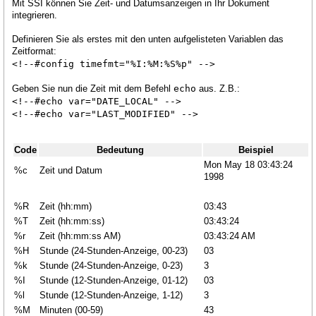
Mit SSI können Sie Zeit- und Datumsanzeigen in Ihr Dokument
integrieren.
Definieren Sie als erstes mit den unten aufgelisteten Variablen das
Zeitformat:
<!--#config timefmt="%I:%M:%S%p" -->
Geben Sie nun die Zeit mit dem Befehl
echo
aus. Z.B.:
<!--#echo var="DATE_LOCAL" -->
<!--#echo var="LAST_MODIFIED" -->
Code
Bedeutung
Beispiel
Mon May 18 03:43:24
%c
Zeit und Datum
1998
%R
Zeit (hh:mm)
03:43
%T
Zeit (hh:mm:ss)
03:43:24
%r
Zeit (hh:mm:ss AM)
03:43:24 AM
%H
Stunde (24-Stunden-Anzeige, 00-23)
03
%k
Stunde (24-Stunden-Anzeige, 0-23)
3
%I
Stunde (12-Stunden-Anzeige, 01-12)
03
%l
Stunde (12-Stunden-Anzeige, 1-12)
3
%M
Minuten (00-59)
43