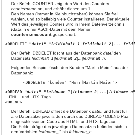
Der Befehl COUNTER zeigt den Wert des Counters
countername
an, und erhöht diesen um 1.
Den Namen (immer in Kleinbuchstaben) können Sie frei
wählen, und so beliebig viele Counter installieren. Der aktuelle
Wert des jeweiligen Couters wird in Ihrem Datenverzeichnis
/data
in einer ASCII-Datei mit dem Namen
countername.count
gespeichert.
<DBDELETE 
"datei" "feldinhalt_1|feldinhalt_2|...|feld
Der Befehl DBDELET löscht aus der Datenbank
datei
den
Datensatz
feldinhalt_1|feldinhalt_2|...|feldinhalt_n
.
Folgendes Beispiel löscht den Kunden "Martin Meier" aus der
Datenbank:
<DBREAD 
"datei" "feldname_1|feldname_2|...|feldname_n
<DBEND>
Der Befehl DBREAD öffnet die Datenbank
datei
, und führt für
alle Datensätze jeweils den durch das DBREAD / DBEND Paar
eingeschlossenen Code aus HTML- und HTX-Tags aus.
Die Feldeinträge des jeweiligen Datensatzes befinden sich in
den Variablen
feldname_1
bis
feldname_n
.