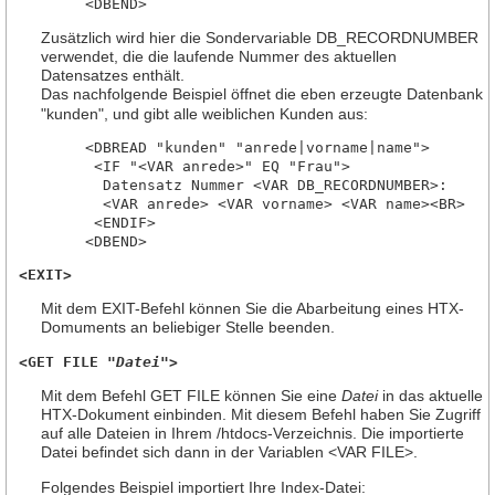
Zusätzlich wird hier die Sondervariable DB_RECORDNUMBER
verwendet, die die laufende Nummer des aktuellen
Datensatzes enthält.
Das nachfolgende Beispiel öffnet die eben erzeugte Datenbank
"kunden", und gibt alle weiblichen Kunden aus:
     <DBREAD "kunden" "anrede|vorname|name">

      <IF "<VAR anrede>" EQ "Frau">

       Datensatz Nummer <VAR DB_RECORDNUMBER>:

       <VAR anrede> <VAR vorname> <VAR name><BR>

      <ENDIF>

<EXIT>
Mit dem EXIT-Befehl können Sie die Abarbeitung eines HTX-
Domuments an beliebiger Stelle beenden.
<GET FILE "
Datei
">
Mit dem Befehl GET FILE können Sie eine
Datei
in das aktuelle
HTX-Dokument einbinden. Mit diesem Befehl haben Sie Zugriff
auf alle Dateien in Ihrem /htdocs-Verzeichnis. Die importierte
Datei befindet sich dann in der Variablen <VAR FILE>.
Folgendes Beispiel importiert Ihre Index-Datei: