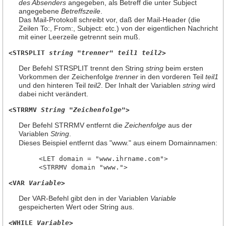
des Absenders
angegeben, als Betreff die unter Subject
angegebene
Betreffszeile
.
Das Mail-Protokoll schreibt vor, daß der Mail-Header (die
Zeilen To:, From:, Subject: etc.) von der eigentlichen Nachricht
mit einer Leerzeile getrennt sein muß.
<STRSPLIT 
string
 "
trenner
" 
teil1
teil2
>
Der Befehl STRSPLIT trennt den String
string
beim ersten
Vorkommen der Zeichenfolge
trenner
in den vorderen Teil
teil1
und den hinteren Teil
teil2
. Der Inhalt der Variablen
string
wird
dabei nicht verändert.
<STRRMV 
String
 "
Zeichenfolge
">
Der Befehl STRRMV entfernt die
Zeichenfolge
aus der
Variablen
String
.
Dieses Beispiel entfernt das "www." aus einem Domainnamen:
     <LET domain = "www.ihrname.com">

<VAR 
Variable
>
Der VAR-Befehl gibt den in der Variablen
Variable
gespeicherten Wert oder String aus.
<WHILE 
Variable
>