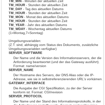
TM_MIN
- Minuten der aktuellen Zeit
TM_HOUR
- Stunden der aktuellen Zeit
TM_DAY
- Tag des aktuellen Datums
TM_HOUR
- Stunden der aktuellen Zeit
TM_MON
- Monat des aktuellen Datums
TM_HOUR
- Stunden der aktuellen Zeit
TM_YEAR
- Jahr des aktuellen Datums
TM_WDAY
- Wochentag aktuellen Datums
(1=Montag,7=Sonntag)
Umgebungsvariablen:
(Z.T. sind, abhängig vom Status des Dokuments, zusätzliche
Umgebungsvariablen verfügbar)
SERVER_SOFTWARE
Der Name und die Version des Informationsservers, der die
Anforderung beantwortet (und der das Gateway ausführt).
Format: name/version
SERVER_NAME
Der Hostname des Servers, der DNS Alias oder die IP-
Adresse, wie sie in selbstreferenzierenden URL's vorkämen.
GATEWAY_INTERFACE
Die Ausgabe der CGI Spezifikation, zu der der Server
konform ist. Format: CGI/revision
SERVER_PROTOCOL
Der Name und der Stand des Informationsprotokolls, in der