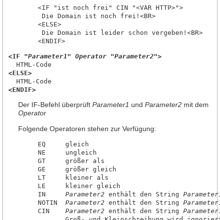
     <IF "ist noch frei" CIN "<VAR HTTP>">

      Die Domain ist noch frei!<BR>

     <ELSE>

      Die Domain ist leider schon vergeben!<BR>

<IF "
Parameter1
" 
Operator
 "
Parameter2
">
<ELSE>
<ENDIF>
Der IF-Befehl überprüft
Parameter1
und
Parameter2
mit dem
Operator
Folgende Operatoren stehen zur Verfügung:
     EQ     gleich

     NE     ungleich

     GT     größer als

     GE     größer gleich

     LT     kleiner als

     LE     kleiner gleich

     IN     
Parameter2
 enthält den String 
Parameter
     NOTIN  
Parameter2
 enthält den String 
Parameter
     CIN    
Parameter2
 enthält den String 
Parameter
            Groß- und Kleinschreibung wird ignoriert