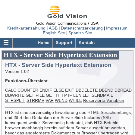
Gold Vision Communications / USA
Kreditkartenzahlung
AGB
Datenschutzerklärung
Impressum
|
|
|
English Site
Spanish Site
|
Home
Support
Kontakt
HTX - Server Side Hypertext Extension
GOLDVISION.COM
HTX - Server Side Hypertext Extension
Web Hosting
Version 1.02
Virtual Dedicated Server
Funktions-Übersicht
GVCore Cloud Server
CALC
COUNTER
ENDIF
ELSE
EXIT
DBDELETE
DBEND
DBREAD
Windows Server
DBWRITE
GET FILE
GET HTTP
IF
LEN
LET
SENDMAIL
STRSPLIT
STRRMV
VAR
WEND
WHILE
Reservierte Variablen
Domain Registrierung
HTX ist eine serverseitige Erweiterung des HTML-Sprachumfangs,
Order Status
und führt den Gedanken der Server Side Includes (SSI)
Support
konsequent weiter. Serverseitig bedeutet, daß HTX-Befehle
browserunabhängig bereits auf dem Server ausgeführt werden,
FAQ
bevor das angeforderte Dokument zum Browser übertragen wird.