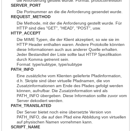
die Anforderung gestellt wurde. Format: protocol/revision
SERVER_PORT
Die Portnummer an die die Anforderung gesendet wurde.
REQUEST_METHOD
Die Methode, mit der die Anforderung gestellt wurde. Für
HTTP sind dies "GET", "HEAD", "POST", usw.
HTTP_ACCEPT
Die MIME Typen, die der Klient akzeptiert, so wie sie im
HTTP Header enthalten waren. Andere Protokolle könnten
diese Informationen auch aus anderer Quelle erhalten.
Jeder Bestandteil der Liste sollte laut HTTP Spezifikation
durch Komma getrennt sein.
Format: type/subtype, type/subtype
PATH_INFO
Eine zusätzliche vom Klienten gelieferte Pfadinformation,
d.h. Skripte sind über virtuelle Pfadnamen, die von
Zusatzinformationen am Ende des Pfades gefolgt werden
können, aufrufbar. Die Zusatzinformation wird als
PATH_INFO übergeben. Diese Information sollte zuvor vom
Server dekodiert werden.
PATH_TRANSLATED
Der Server bietet noch eine übersetzte Version von
PATH_INFO, die auf den Pfad eine Abbildung von virtuellen
auf physischen Namen vornehmen kann.
SCRIPT_NAME