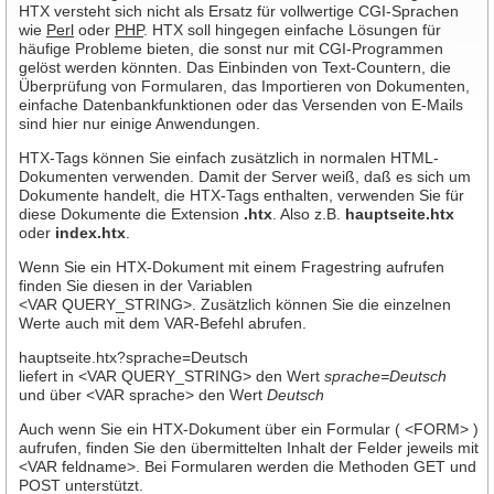
HTX versteht sich nicht als Ersatz für vollwertige CGI-Sprachen
MicroRack Server
wie
Perl
oder
PHP
. HTX soll hingegen einfache Lösungen für
häufige Probleme bieten, die sonst nur mit CGI-Programmen
Web Hosting Accounts
gelöst werden könnten. Das Einbinden von Text-Countern, die
Überprüfung von Formularen, das Importieren von Dokumenten,
Basic CGI-Service
einfache Datenbankfunktionen oder das Versenden von E-Mails
sind hier nur einige Anwendungen.
Email
HTX-Tags können Sie einfach zusätzlich in normalen HTML-
Allgemeines
Dokumenten verwenden. Damit der Server weiß, daß es sich um
Dokumente handelt, die HTX-Tags enthalten, verwenden Sie für
CGI/Scripting
diese Dokumente die Extension
.htx
. Also z.B.
hauptseite.htx
HTX
oder
index.htx
.
Perl/CGI
Wenn Sie ein HTX-Dokument mit einem Fragestring aufrufen
finden Sie diesen in der Variablen
PHP
<VAR QUERY_STRING>. Zusätzlich können Sie die einzelnen
Werte auch mit dem VAR-Befehl abrufen.
SSI
hauptseite.htx?sprache=Deutsch
Angepasste Lösungen
liefert in <VAR QUERY_STRING> den Wert
sprache=Deutsch
und über <VAR sprache> den Wert
Deutsch
Downloads
Auch wenn Sie ein HTX-Dokument über ein Formular ( <FORM> )
Kreditkartenzahlung
aufrufen, finden Sie den übermittelten Inhalt der Felder jeweils mit
<VAR feldname>. Bei Formularen werden die Methoden GET und
SSL Lösungen
POST unterstützt.