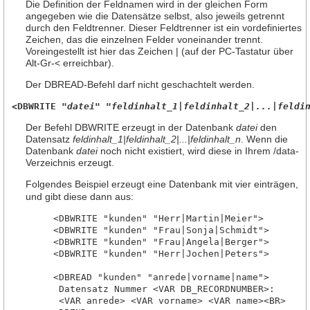
Die Definition der Feldnamen wird in der gleichen Form
angegeben wie die Datensätze selbst, also jeweils getrennt
durch den Feldtrenner. Dieser Feldtrenner ist ein vordefiniertes
Zeichen, das die einzelnen Felder voneinander trennt.
Voreingestellt ist hier das Zeichen | (auf der PC-Tastatur über
Alt-Gr-< erreichbar).
Der DBREAD-Befehl darf nicht geschachtelt werden.
<DBWRITE 
"datei" "feldinhalt_1|feldinhalt_2|...|feldi
Der Befehl DBWRITE erzeugt in der Datenbank
datei
den
Datensatz
feldinhalt_1|feldinhalt_2|...|feldinhalt_n
. Wenn die
Datenbank
datei
noch nicht existiert, wird diese in Ihrem /data-
Verzeichnis erzeugt.
Folgendes Beispiel erzeugt eine Datenbank mit vier einträgen,
und gibt diese dann aus:
     <DBWRITE "kunden" "Herr|Martin|Meier">

     <DBWRITE "kunden" "Frau|Sonja|Schmidt">

     <DBWRITE "kunden" "Frau|Angela|Berger">

     <DBWRITE "kunden" "Herr|Jochen|Peters">

     <DBREAD "kunden" "anrede|vorname|name">

      Datensatz Nummer <VAR DB_RECORDNUMBER>:

      <VAR anrede> <VAR vorname> <VAR name><BR>
