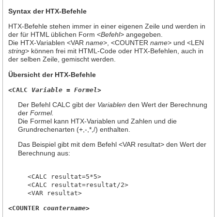
Kontakt
Syntax der HTX-Befehle
Network Status
HTX-Befehle stehen immer in einer eigenen Zeile und werden in
der für HTML üblichen Form <
Befehl
> angegeben.
AGB
Die HTX-Variablen <VAR
name
>, <COUNTER
name
> und <LEN
string
> können frei mit HTML-Code oder HTX-Befehlen, auch in
Impressum
der selben Zeile, gemischt werden.
Übersicht der HTX-Befehle
<CALC 
Variable
 = 
Formel
>
Der Befehl CALC gibt der
Variablen
den Wert der Berechnung
der
Formel.
Die Formel kann HTX-Variablen und Zahlen und die
Grundrechenarten (+,-,*,/) enthalten.
Das Beispiel gibt mit dem Befehl <VAR resultat> den Wert der
Berechnung aus:
<CALC resultat=5*5>

<CALC resultat=resultat/2>

<COUNTER 
countername
>