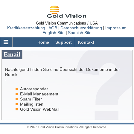
Gold Vision Communications / USA
Kreditkartenzahlung
AGB
Datenschutzerklärung
Impressum
|
|
|
English Site
Spanish Site
|
Home
Support
Kontakt
Email
GOLDVISION.COM
Web Hosting
Nachfolgend finden Sie eine Übersicht der Dokumente in der
Virtual Dedicated Server
Rubrik
.
GVCore Cloud Server
Autoresponder
Windows Server
E-Mail Management
Spam Filter
Domain Registrierung
Mailinglisten
Gold Vision WebMail
Order Status
Support
© 2026 Gold Vision Communications. All Rights Reserved.
FAQ